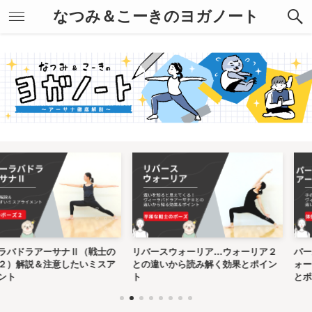
なつみ＆こーきのヨガノート
ーサナⅡ（戦士の
リバースウォーリア…ウォーリア２
パールシュヴァ
注意したいミスア
との違いから読み解く効果とポイン
ォーリア2との
ト
とポイント