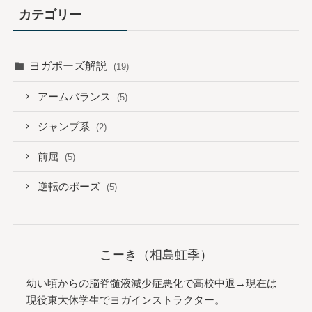
カテゴリー
ヨガポーズ解説
(19)
アームバランス
(5)
ジャンプ系
(2)
前屈
(5)
逆転のポーズ
(5)
こーき（相島虹季）
幼い頃からの脳脊髄液減少症悪化で高校中退→現在は
現役東大休学生でヨガインストラクター。